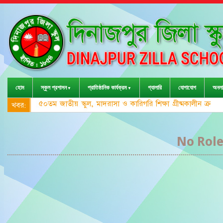
হোম
স্কুল প্রশাসন
প্রাতিষ্ঠানিক কার্যক্রম
গ্যালারি
যোগাযোগ
অনলা
৫০তম জাতীয় স্কুল, মাদরাসা ও কারিগরি শিক্ষা গ্রীষ্মকালীন ক্রীড়
খবর:
No Role