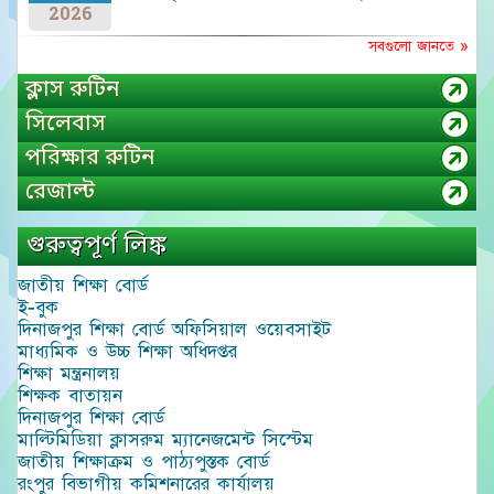
2026
সবগুলো জানতে »
ক্লাস রুটিন
সিলেবাস
পরিক্ষার রুটিন
রেজাল্ট
গুরুত্বপূর্ণ লিঙ্ক
জাতীয় শিক্ষা বোর্ড
ই-বুক
দিনাজপুর শিক্ষা বোর্ড অফিসিয়াল ওয়েবসাইট
মাধ্যমিক ও উচ্চ শিক্ষা অধিদপ্তর
শিক্ষা মন্ত্রনালয়
শিক্ষক বাতায়ন
দিনাজপুর শিক্ষা বোর্ড
মাল্টিমিডিয়া ক্লাসরুম ম্যানেজমেন্ট সিস্টেম
জাতীয় শিক্ষাক্রম ও পাঠ্যপুস্তক বোর্ড
রংপুর বিভাগীয় কমিশনারের কার্যালয়