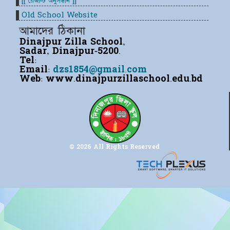
[[ রেজাল্ট অনুসন্ধান ]]
Old School Website
আমাদের ঠিকানা
Dinajpur Zilla School,
Sadar, Dinajpur-5200.
Tel:
Email:
dzs1854@gmail.com
Web:
www.dinajpurzillaschool.edu.bd
© 2026 All Rights Reserved