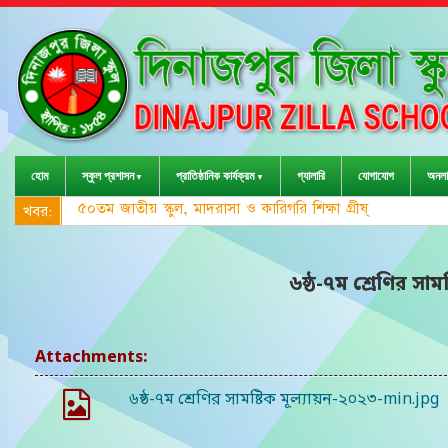
হোম
স্কুল প্রশাসন
প্রাতিষ্ঠানিক কার্যক্রম
গ্যালারি
যোগাযোগ
অনলা
৫০তম জাতীয় স্কুল, মাদরাসা ও কারিগরি শিক্ষা গ্রীষ্মকালীন ক্রীড়
খবর:
৬ষ্ঠ-৭ম শ্রেণির সাম
Attachments:
৬ষ্ঠ-৭ম শ্রেণির সামষ্টিক মূল্যায়ন-২০২৩-min.jpg