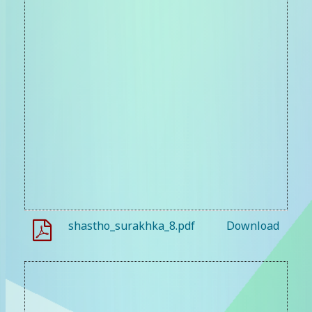
shastho_surakhka_8.pdf
Download