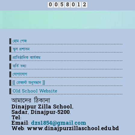
0
0
5
8
0
1
2
হোম পেজ
স্কুল প্রশাসন
প্রাতিষ্ঠানিক কার্যকম
ভর্তি তথ্য
যোগাযোগ
[[ রেজাল্ট অনুসন্ধান ]]
Old School Website
আমাদের ঠিকানা
Dinajpur Zilla School,
Sadar, Dinajpur-5200.
Tel:
Email:
dzs1854@gmail.com
Web:
www.dinajpurzillaschool.edu.bd