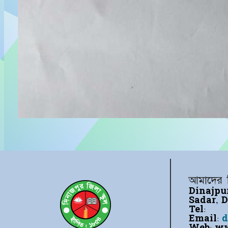
আমাদের 
Dinajpur
Sadar, D
Tel:
Email:
d
Web:
www