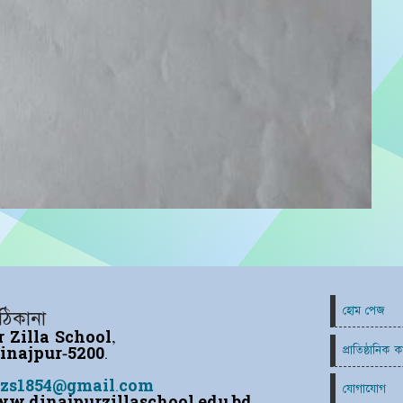
হোম পেজ
ঠিকানা
 Zilla School,
প্রাতিষ্ঠানিক ক
inajpur-5200.
zs1854@gmail.com
যোগাযোগ
.dinajpurzillaschool.edu.bd