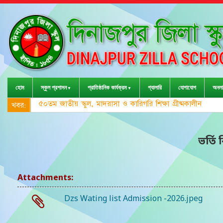
হোম
স্কুল প্রশাসন
প্রাতিষ্ঠানিক কার্যক্রম
গ্যালারি
যোগাযোগ
অনলা
৫০তম জাতীয় স্কুল, মাদরাসা ও কারিগরি শিক্ষা গ্রীষ্মকালীন ক্রী
খবর:
ভর্তি ব
Attachments:
Dzs Wating list Admission -2026.jpeg