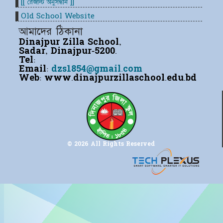
[[ রেজাল্ট অনুসন্ধান ]]
Old School Website
আমাদের ঠিকানা
Dinajpur Zilla School,
Sadar, Dinajpur-5200.
Tel:
Email:
dzs1854@gmail.com
Web:
www.dinajpurzillaschool.edu.bd
© 2026 All Rights Reserved