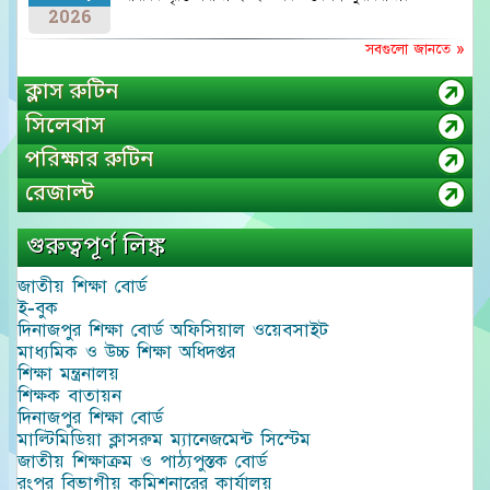
2026
সবগুলো জানতে »
ক্লাস রুটিন
সিলেবাস
পরিক্ষার রুটিন
রেজাল্ট
গুরুত্বপূর্ণ লিঙ্ক
জাতীয় শিক্ষা বোর্ড
ই-বুক
দিনাজপুর শিক্ষা বোর্ড অফিসিয়াল ওয়েবসাইট
মাধ্যমিক ও উচ্চ শিক্ষা অধিদপ্তর
শিক্ষা মন্ত্রনালয়
শিক্ষক বাতায়ন
দিনাজপুর শিক্ষা বোর্ড
মাল্টিমিডিয়া ক্লাসরুম ম্যানেজমেন্ট সিস্টেম
জাতীয় শিক্ষাক্রম ও পাঠ্যপুস্তক বোর্ড
রংপুর বিভাগীয় কমিশনারের কার্যালয়