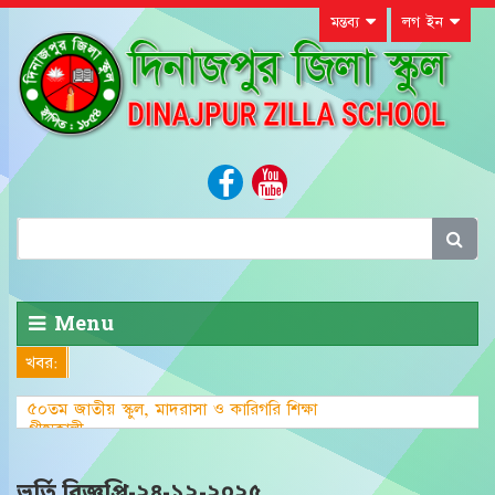
মন্তব্য
লগ ইন
Menu
খবর:
৫০তম জাতীয় স্কুল, মাদরাসা ও কারিগরি শিক্ষা
গ্রীষ্মকালীন ক্রীড়া প্রতিযো
ভর্তি বিজ্ঞপ্তি-২৪-১২-২০২৫