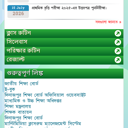
প্রাথমিক বৃত্তি পরীক্ষা ২০২৫-এর উত্তরপত্র পুনর্নিরীক্ষা।
15 July
2026
সবগুলো জানতে »
ক্লাস রুটিন
সিলেবাস
পরিক্ষার রুটিন
রেজাল্ট
গুরুত্বপূর্ণ লিঙ্ক
জাতীয় শিক্ষা বোর্ড
ই-বুক
দিনাজপুর শিক্ষা বোর্ড অফিসিয়াল ওয়েবসাইট
মাধ্যমিক ও উচ্চ শিক্ষা অধিদপ্তর
শিক্ষা মন্ত্রনালয়
শিক্ষক বাতায়ন
দিনাজপুর শিক্ষা বোর্ড
মাল্টিমিডিয়া ক্লাসরুম ম্যানেজমেন্ট সিস্টেম