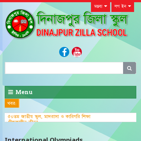
মন্তব্য
লগ ইন
Menu
খবর:
৫০তম জাতীয় স্কুল, মাদরাসা ও কারিগরি শিক্ষা
গ্রীষ্মকালীন ক্রীড়া প্রতিযোগিতা-২০২৩ এ
International Olympiads