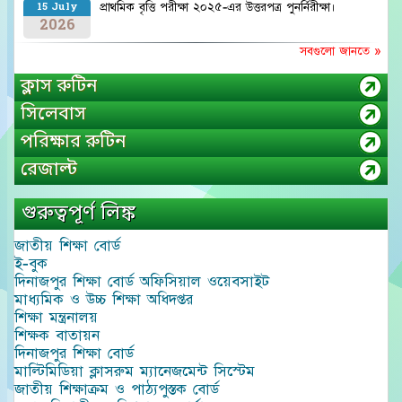
প্রাথমিক বৃত্তি পরীক্ষা ২০২৫-এর উত্তরপত্র পুনর্নিরীক্ষা।
15 July
2026
সবগুলো জানতে »
ক্লাস রুটিন
সিলেবাস
পরিক্ষার রুটিন
রেজাল্ট
গুরুত্বপূর্ণ লিঙ্ক
জাতীয় শিক্ষা বোর্ড
ই-বুক
দিনাজপুর শিক্ষা বোর্ড অফিসিয়াল ওয়েবসাইট
মাধ্যমিক ও উচ্চ শিক্ষা অধিদপ্তর
শিক্ষা মন্ত্রনালয়
শিক্ষক বাতায়ন
দিনাজপুর শিক্ষা বোর্ড
মাল্টিমিডিয়া ক্লাসরুম ম্যানেজমেন্ট সিস্টেম
জাতীয় শিক্ষাক্রম ও পাঠ্যপুস্তক বোর্ড