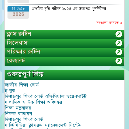
প্রাথমিক বৃত্তি পরীক্ষা ২০২৫-এর উত্তরপত্র পুনর্নিরীক্ষা।
15 July
2026
সবগুলো জানতে »
ক্লাস রুটিন
সিলেবাস
পরিক্ষার রুটিন
রেজাল্ট
গুরুত্বপূর্ণ লিঙ্ক
জাতীয় শিক্ষা বোর্ড
ই-বুক
দিনাজপুর শিক্ষা বোর্ড অফিসিয়াল ওয়েবসাইট
মাধ্যমিক ও উচ্চ শিক্ষা অধিদপ্তর
শিক্ষা মন্ত্রনালয়
শিক্ষক বাতায়ন
দিনাজপুর শিক্ষা বোর্ড
মাল্টিমিডিয়া ক্লাসরুম ম্যানেজমেন্ট সিস্টেম