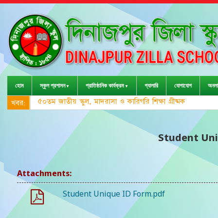
হোম
স্কুল প্রশাসন
প্রাতিষ্ঠানিক কার্যক্রম
গ্যালারি
যোগাযোগ
অনলা
৫০তম জাতীয় স্কুল, মাদরাসা ও কারিগরি শিক্ষা গ্রীষ্মকালীন ক্রী
খবর:
Student Uni
Attachments:
Student Unique ID Form.pdf