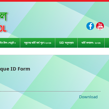
ইন ফিস পেমেন্ট
স্কুলের ভর্তি ফর্ম পূরণ-২০২৬
SID অনুসন্ধান
ভর্তি ফলাফল- ২০২৬
ড়া প্রতিযোগিতা-২০২৩ এ জে
que ID Form
Download