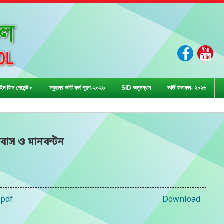
ইন ফিস পেমেন্ট
স্কুলের ভর্তি ফর্ম পূরণ-২০২৬
SID অনুসন্ধান
ভর্তি ফলাফল- ২০২৬
ড়া প্রতিযোগিতা-২০২৩ এ জেলা পর্
াস ও মানবন্টন
.pdf
Download