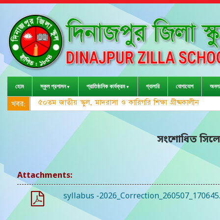
হোম
স্কুল প্রশাসন
প্রাতিষ্ঠানিক কার্যক্রম
গ্যালারি
যোগাযোগ
অনলা
৫০তম জাতীয় স্কুল, মাদরাসা ও কারিগরি শিক্ষা গ্রীষ্মকালীন ক্রী
খবর:
সংশোধিত সিলেব
Attachments:
syllabus -2026_Correction_260507_170645